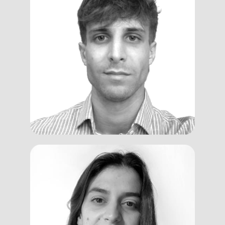
Gabriele
Tabussi
Designer, Facilitator
Chiarajenny
Dellomonaco