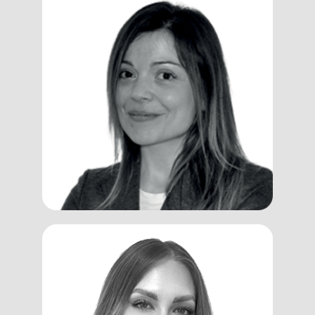
Alessia
De Carli
Blogger
Carolina