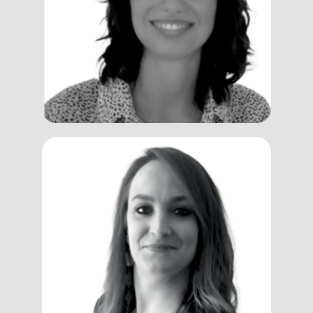
Schettini
Client Manager, Trainer, Coach
Claudia
Albani
Client Manager, Trainer, Coach e
Assessor