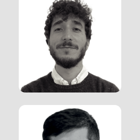
Davide
Ramozzi
Client Manager, Trainer, Assessor e
VR Specialist
Giulio