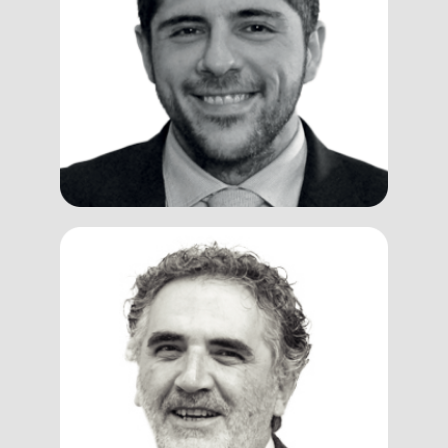
Garritano
Client Manager, Trainer, Coach e
Assessor
Andrea
Menichelli
Digital Manager, Project Manager