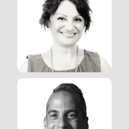
Franca
Panfili
Trainer, Coach
Gianni
Carchiolo