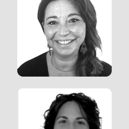
Alessandra
Matere
Client Manager, Trainer, Coach e
Counsellor
Eva