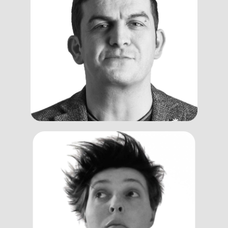
Alberto
Antonello
Brand Manager
Silvia
Fucigna
Project Manager, Trend Specialist