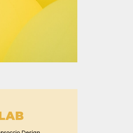
LAB
pproccio Design