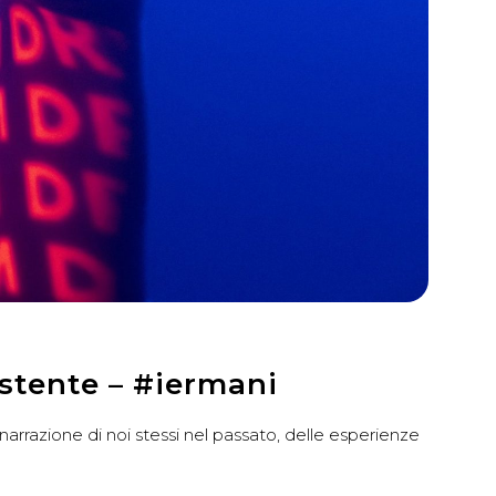
istente – #iermani
a narrazione di noi stessi nel passato, delle esperienze