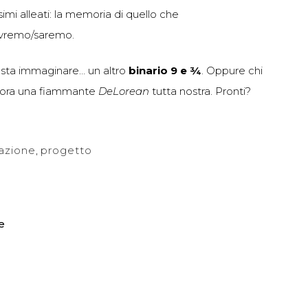
simi alleati: la memoria di quello che
avremo/saremo.
sta immaginare… un altro
binario 9 e ¾
. Oppure chi
cora una fiammante
DeLorean
tutta nostra. Pronti?
azione
,
progetto
e