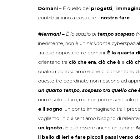
Domani
– È quello dei
progetti
, l’
immagin
contribuiranno a costruire il
nostro fare
.
#
Iermani –
È
lo spazio di
tempo sospeso
fr
inesistente, non è un
nickname
cyberspazial
tra due opposti: ieri e domani.
È la quarta 
orientano tra
ciò che era
,
ciò che è
e
ciò c
quali ci riconosciamo e che ci consentono di 
queste tre coordinate non riescono ad appre
un quarto tempo, sospeso tra quello che è
non è solo futuro, ma non può essere solo p
e il sogno
, un ponte immaginario tra il prec
vogliamo, in cui sentiamo bisogno di rallenta
un ignoto.
E può essere anche un’azione:
f
il bello di ieri e fare piccoli passi verso