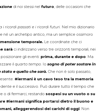
azione
di noi stessi nel
futuro
, delle occasioni che
a i ricordi passati e i ricordi futuri.
Nel mio dizionario
e né un archetipo antico, ma un semplice ossimoro
dimensione temporale.
Le coordinate che ci
he sarà
ci indirizzano verso tre orizzonti temporali, nei
posizionare gli eventi:
prima, durante e dopo
. Ma
zzare il
quarto tempo
. Io
sogno di poter sostare in
 stato e quello che sarà.
Che non è solo passato,
resente.
#iermani è un cavo teso tra la memoria
edente e il successivo. Può durare tutto il tempo che
re o di fermarci, restando
sospesi su un vuoto o su
are #iermani significa portarsi dietro il buono e
 domani, alleggerendosi dei carichi di oggi
. Non