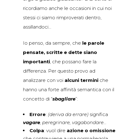
ricordiamo anche le occasioni in cui noi
stessi ci siamo rimproverati dentro,
assillandoci…
Io penso, da sempre, che
le parole
pensate, scritte e dette siano
importanti
, che possano fare la
differenza. Per questo provo ad
analizzare con voi
alcuni termini
che
hanno una forte affinità semantica con il
concetto di “
sbagliare
”:
Errore
:
(deriva da errare)
significa
vagare
, peregrinare, vagabondare…
Colpa
: vuol dire
azione o omissione
che contravviene a una norma/regola