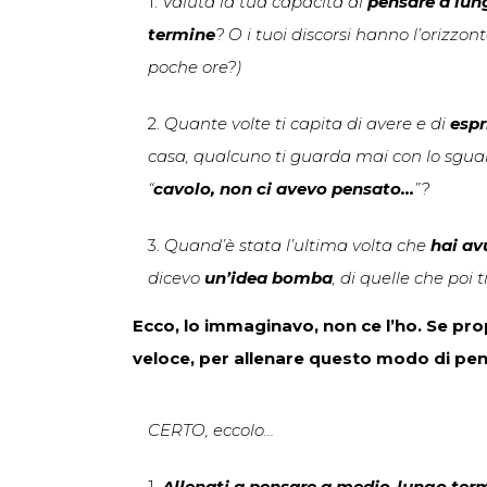
1.
Valuta la tua capacità di
pensare a lun
termine
? O i tuoi discorsi hanno l’orizzo
poche ore?)
2.
Quante volte ti capita di avere e di
espr
casa, qualcuno ti guarda mai con lo sgua
“
cavolo, non ci avevo pensato…
”?
3.
Quand’è stata l’ultima volta che
hai av
dicevo
un’idea bomba
, di quelle che poi ti
Ecco, lo immaginavo, non ce l’ho. Se pro
veloce, per allenare questo modo di p
CERTO, eccolo…
1.
Allenati a pensare a medio-lungo ter