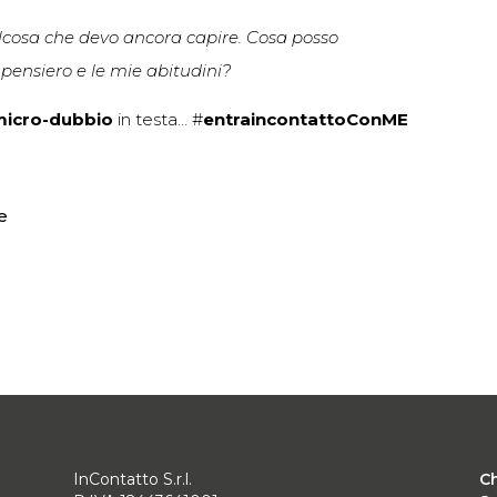
alcosa che devo ancora capire. Cosa posso
 pensiero e le mie abitudini?
micro-dubbio
in testa… #
entraincontattoConME
e
InContatto S.r.l.
C