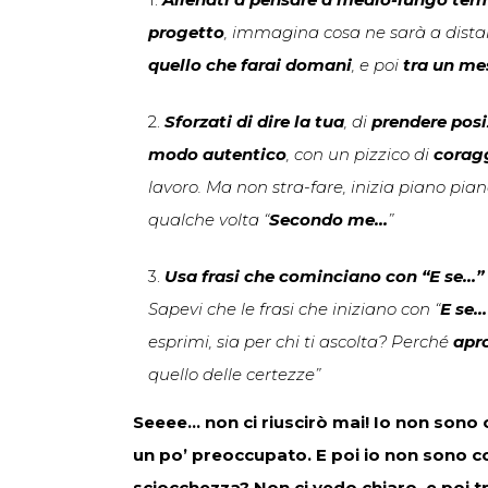
progetto
, immagina cosa ne sarà a dista
quello che farai domani
, e poi
tra un me
2.
Sforzati di dire la tua
, di
prendere posi
modo autentico
, con un pizzico di
corag
lavoro. Ma non stra-fare, inizia piano pia
qualche volta “
Secondo me…
”
3.
Usa frasi che cominciano con “E se…”
Sapevi che le frasi che iniziano con “
E se…
esprimi, sia per chi ti ascolta? Perché
apro
quello delle certezze”
Seeee… non ci riuscirò mai! Io non sono 
un po’ preoccupato. E poi io non sono co
sciocchezza? Non ci vedo chiaro, e poi t