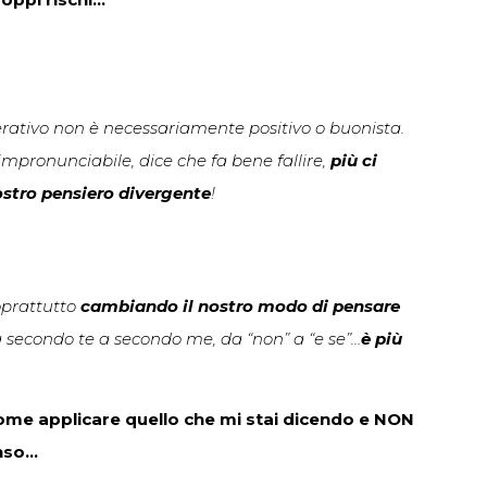
nerativo non è necessariamente positivo o buonista.
pronunciabile, dice che fa bene fallire,
più ci
ostro pensiero divergente
!
soprattutto
cambiando il nostro modo di pensare
 secondo te a secondo me, da “non” a “e se”…
è più
me applicare quello che mi stai dicendo e NON
enso…