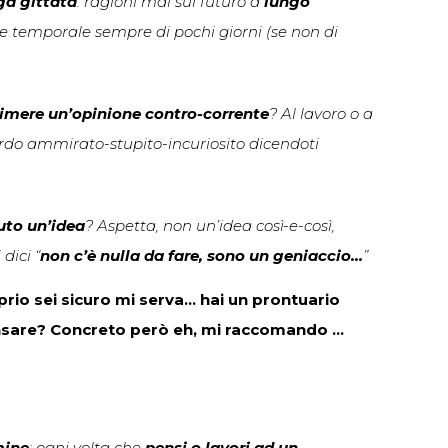
ga gittata
: ragioni mai sul futuro a
lungo
nte temporale sempre di pochi giorni (se non di
imere un’opinione contro-corrente
? Al lavoro o a
rdo ammirato-stupito-incuriosito dicendoti
uto un’idea
? Aspetta, non un’idea così-e-così,
 dici “
non c’è nulla da fare, sono un geniaccio…
”
prio sei sicuro mi serva… hai un prontuario
ensare? Concreto però eh, mi raccomando …
mine
: ogni volta che
pensi o lavori ad un