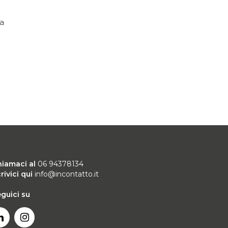
la
hiamaci al
06 94378134
rivici qui
info@incontatto.it
guici su