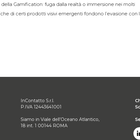
ella Gamification: fuga dalla realtà o immersione nei molti
iche di certi prodotti visivi emergenti fondono l’evasione con 
InContatto S.r.l.
C
P.IVA 12443641001
Sc
Siamo in Viale dell’Oceano Atlantico,
Se
18 int. 1 00144 ROMA