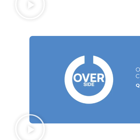
O
C
Q