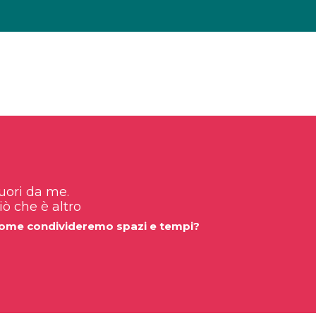
uori da me.
iò che è altro
ome condivideremo spazi e tempi?