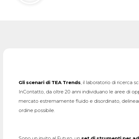
Gli scenari di TEA Trends
, il laboratorio di ricerca sc
InContatto, da oltre 20 anni individuano le aree di op
mercato estremamente fluido e disordinato, deline
ordine possibile.
Sono un invito al Futuro, un
set di strumenti per ad