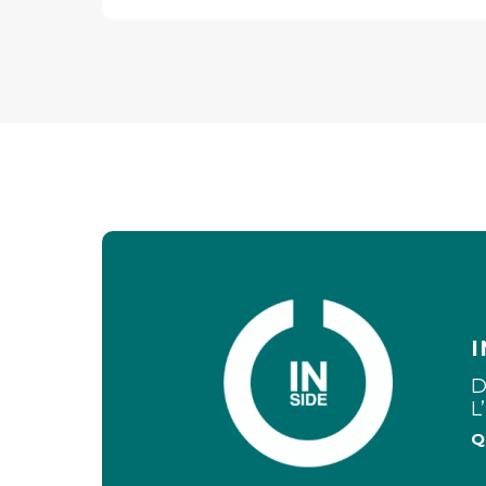
I
D
L
Q