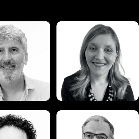
iano
Alessandra
giano
Della Pelle
Master Trainer e
Partner, Master Trainer e
Coach
izio
Franco