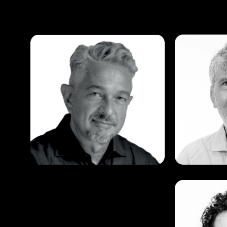
Domenico
Giul
Fucigna
Cag
Partner TEA Trends, TEA
Partner, 
Research Director
Coach
Fabr