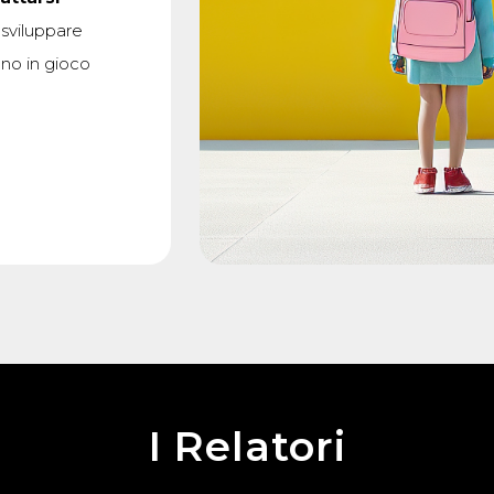
, sviluppare
ano in gioco
I Relatori