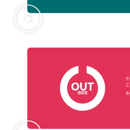
F
C
C