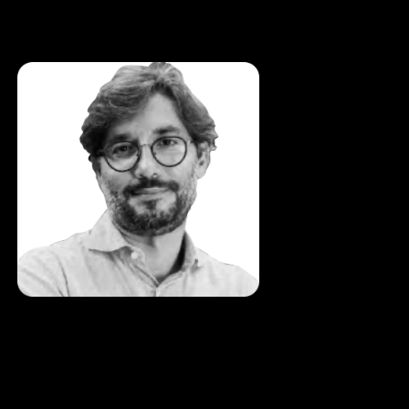
Mauro
Iannizzi
Principal H-Farm
Innovation