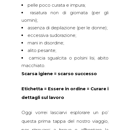
pelle poco curata e impura;
rasatura non di giornata (per gli
uomini);
assenza di depilazione (per le donne);
eccessiva sudorazione;
mani in disordine;
alito pesante;
camicia sgualcita o polsini lisi, abito
macchiato.
Scarsa igiene = scarso successo
Etichetta = Essere in ordine = Curare i
dettagli sul lavoro
Oggi vorrei lasciarvi esplorare un po’
questa prima tappa del nostro viaggio,
per ritrovarci a breve e affrontare la