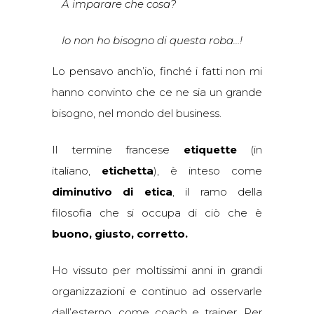
A imparare che cosa?
Io non ho bisogno di questa roba…!
Lo pensavo anch’io, finché i fatti non mi
hanno convinto che ce ne sia un grande
bisogno, nel mondo del business.
Il termine francese
etiquette
(in
italiano,
etichetta
), è inteso come
diminutivo di etica
, il ramo della
filosofia che si occupa di ciò che è
buono, giusto, corretto.
Ho vissuto per moltissimi anni in grandi
organizzazioni e continuo ad osservarle
dall’esterno, come coach e trainer. Per