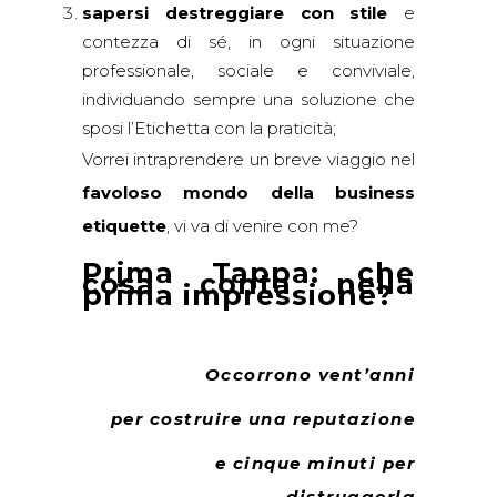
sapersi destreggiare con stile
e
contezza di sé, in ogni situazione
professionale, sociale e conviviale,
individuando sempre una soluzione che
sposi l’Etichetta con la praticità;
Vorrei intraprendere un breve viaggio nel
favoloso mondo della business
etiquette
, vi va di venire con me?
Prima Tappa: che
cosa conta nella
prima impressione?
Occorrono vent’anni
per costruire una reputazione
e cinque minuti per
distruggerla