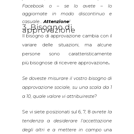
Facebook o – se lo avete – lo
aggiornate in modo discontinuo e
casuale…
Attenzione
!
3. Bisogno di
approvazione
Il bisogno di approvazione cambia con il
variare delle situazioni, ma alcune
persone sono caratteristicamente
più bisognose di ricevere approvazione
.
Se doveste misurare il vostro bisogno di
approvazione sociale, su una scala da 1
a 10, quale valore vi attribuireste?
Se vi siete posizionati sul 6, 7, 8
avrete la
tendenza a desiderare l’accettazione
degli altri e a mettere in campo
una