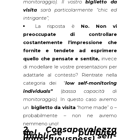
monitoraggio
). Il vostro
biglietto da
visita
sarà particolarmente “
chic ed
intrigante”;
La risposta è
No. Non vi
preoccupate di controllare
costantemente l’impressione che
fornite e tendete ad esprimere
quello che pensate e sentite,
invece
di modellare le vostre presentazioni per
adattarle al contesto? Rientrate nella
categoria dei “
low self-monitoring
individuals
”
(
bassa capacità di
monitoraggio
).
In questo caso avremo
un
biglietto da visita
“home made” o –
probabilmente – non ne avremo
nemmeno uno!
2. Consapevolezza
del sé pubblico
(public self-
consciuousness)