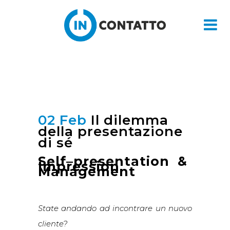
02 Feb
Il dilemma
della presentazione
di sé
Self–presentation &
Impression
Management
State andando ad incontrare un nuovo
cliente?