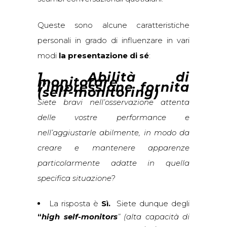
Queste sono alcune caratteristiche
personali in grado di influenzare in vari
modi
la presentazione di sé
:
1. Abilità di
monitorare
l’impressione fornita
(self-monitoring)
Siete bravi nell’osservazione attenta
delle vostre performance e
nell’aggiustarle abilmente, in modo da
creare e mantenere apparenze
particolarmente adatte in quella
specifica situazione?
La risposta è
Sì.
Siete dunque degli
“
high self-monitors
”
(
alta capacità di