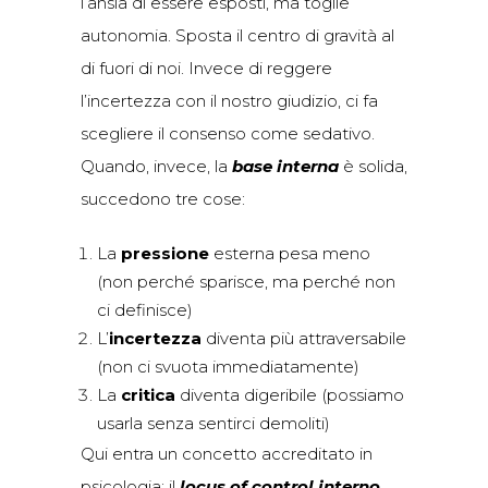
l’ansia di essere esposti, ma toglie
autonomia. Sposta il centro di gravità al
di fuori di noi. Invece di reggere
l’incertezza con il nostro giudizio, ci fa
scegliere il consenso come sedativo.
Quando, invece, la
base interna
è solida,
succedono tre cose:
La
pressione
esterna pesa meno
(non perché sparisce, ma perché non
ci definisce)
L’
incertezza
diventa più attraversabile
(non ci svuota immediatamente)
La
critica
diventa digeribile (possiamo
usarla senza sentirci demoliti)
Qui entra un concetto accreditato in
psicologia: il
locus of control interno
,