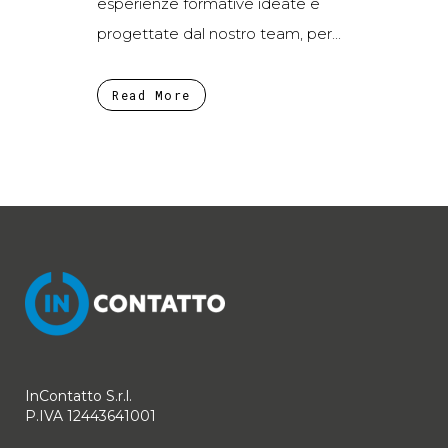
esperienze formative ideate e
progettate dal nostro team, per...
Read More
InContatto S.r.l.
P.IVA 12443641001