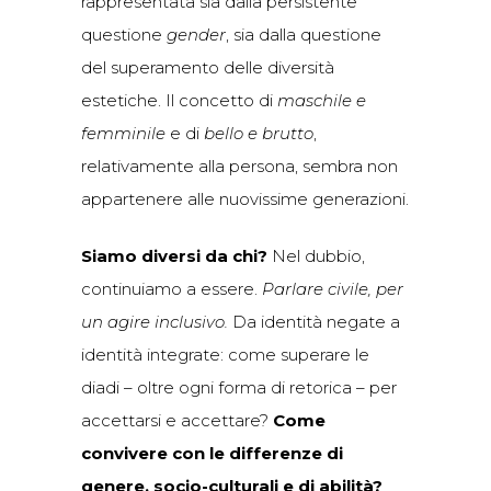
rappresentata sia dalla persistente
questione
gender
, sia dalla questione
del superamento delle diversità
estetiche. Il concetto di
maschile e
femminile
e di
bello e brutto
,
relativamente alla persona, sembra non
appartenere alle nuovissime generazioni.
Siamo diversi da chi?
Nel dubbio,
continuiamo a essere.
Parlare civile, per
un agire inclusivo.
Da identità negate a
identità integrate: come superare le
diadi – oltre ogni forma di retorica – per
accettarsi e accettare?
Come
convivere con le differenze di
genere, socio-culturali e di abilità?