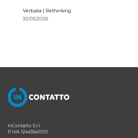
Verbalia | Rethinking
30/05/2026
InContatto S.r.l.
P.IVA 12443641001