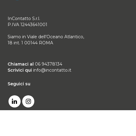
InContatto S.r.l.
P.IVA 12443641001
Siamo in Viale dell’Oceano Atlantico,
18 int. 1 00144 ROMA
Chiamaci al
06 94378134
Scrivici qui
info@incontatto.it
Seguici su
Privacy Policy
|
Cookie Policy
|
Certificazioni