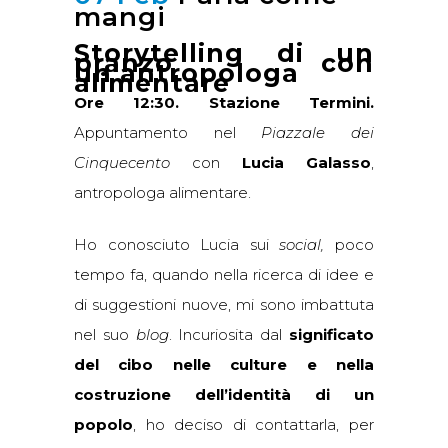
mangi
Storytelling di un
pranzo con
un’antropologa
alimentare
Ore 12:30. Stazione Termini.
Appuntamento nel
Piazzale dei
Cinquecento
con
Lucia Galasso
,
antropologa alimentare.
Ho conosciuto Lucia sui
social,
poco
tempo fa, quando nella ricerca di idee e
di suggestioni nuove, mi sono imbattuta
nel suo
blog
. Incuriosita dal
significato
del cibo nelle culture e nella
costruzione dell’identità di un
popolo
, ho deciso di contattarla, per