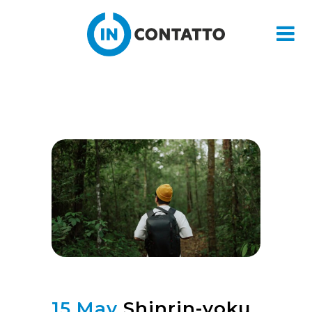
15 May
Shinrin-yoku