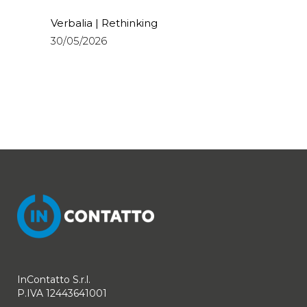
Verbalia | Rethinking
30/05/2026
InContatto S.r.l.
P.IVA 12443641001