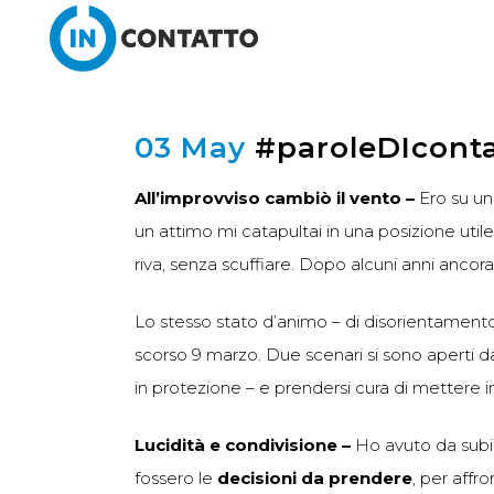
03 May
#paroleDIcontat
All’improvviso cambiò il vento –
Ero su u
un attimo mi catapultai in una posizione uti
riva, senza scuffiare.
Dopo alcuni anni ancora
Lo stesso stato d’animo – di disorientamen
scorso 9 marzo. Due scenari si sono aperti da
in protezione – e prendersi cura di mettere in
Lucidità e condivisione –
Ho avuto da subit
fossero le
decisioni da prendere
, per affr