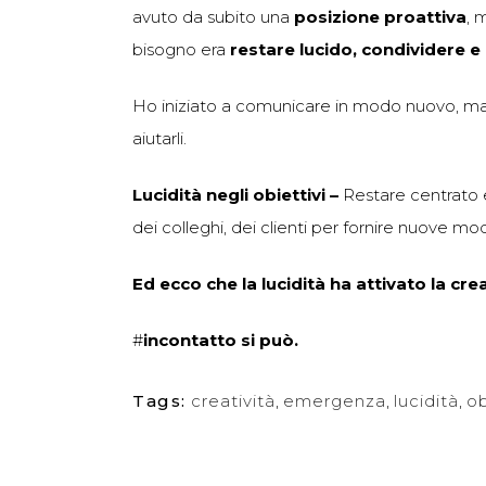
avuto da subito una
posizione proattiva
, 
bisogno era
restare lucido, condividere e
Ho iniziato a comunicare in modo nuovo, ma 
aiutarli.
Lucidità negli obiettivi –
Restare centrato e 
dei colleghi, dei clienti per fornire nuove mod
Ed ecco che la lucidità ha attivato la crea
#
i
ncontatto si può.
Tags:
creatività
,
emergenza
,
lucidità
,
ob