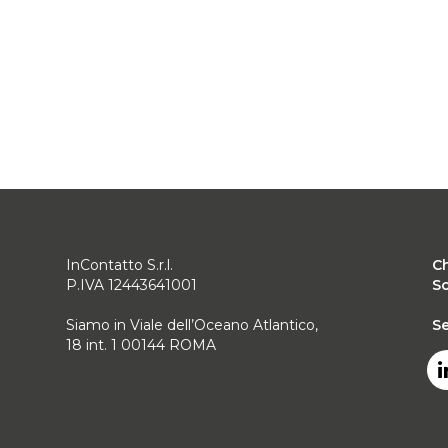
InContatto S.r.l.
C
P.IVA 12443641001
Sc
Siamo in Viale dell’Oceano Atlantico,
Se
18 int. 1 00144 ROMA