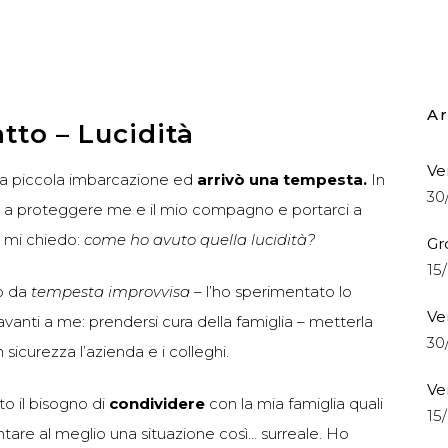
Ar
to – Lucidità
Ve
na piccola imbarcazione ed
arrivò una tempesta.
In
30
le a proteggere me e il mio compagno e portarci a
 mi chiedo:
come ho avuto quella lucidità?
Gr
15
to da
tempesta improvvisa
– l’ho sperimentato lo
Ve
vanti a me: prendersi cura della famiglia – metterla
30
 sicurezza l’azienda e i colleghi.
Ve
o il bisogno di
condividere
con la mia famiglia quali
15
ontare al meglio una situazione così… surreale. Ho