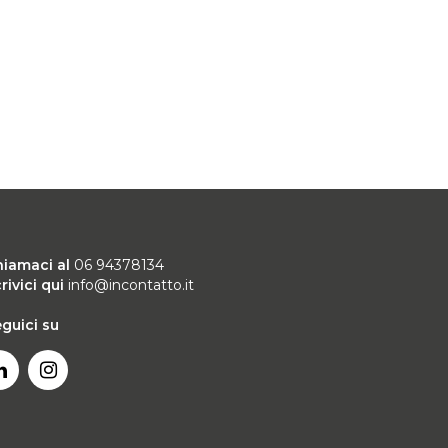
hiamaci al
06 94378134
rivici qui
info@incontatto.it
guici su