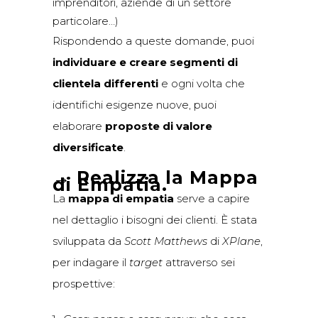
imprenditori, aziende di un settore
particolare…)
Rispondendo a queste domande, puoi
individuare e creare segmenti di
clientela differenti
e ogni volta che
identifichi esigenze nuove, puoi
elaborare
proposte di valore
diversificate
.
→
Realizza la Mappa
di Empatia.
La
mappa di empatia
serve a capire
nel dettaglio i bisogni dei clienti. È stata
sviluppata da
Scott Matthews
di
XPlane
,
per indagare il
target
attraverso sei
prospettive: