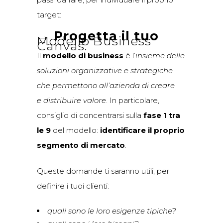
target:
→ Progetta il tuo
Modello Business
Canvas
.
Il
modello di business
è l’
insieme delle
soluzioni organizzative e strategiche
che permettono all’azienda di creare
e
distribuire valore
. In particolare,
consiglio di concentrarsi sulla
fase
1 tra
le 9
del modello:
identificare il proprio
segmento di mercato
.
Queste domande ti saranno utili, per
definire i tuoi clienti:
quali sono le loro esigenze tipiche?