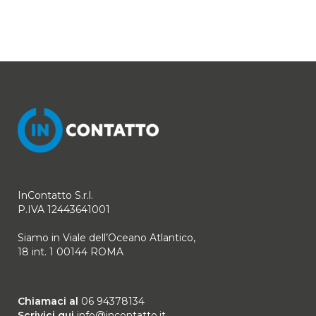
InContatto S.r.l.
P.IVA 12443641001
Siamo in Viale dell’Oceano Atlantico,
18 int. 1 00144 ROMA
Chiamaci al
06 94378134
Scrivici qui
info@incontatto.it