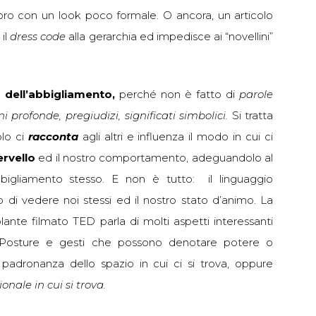
oro con un look poco formale. O ancora, un articolo
il
dress code
alla gerarchia ed impedisce ai “novellini”
o dell’abbigliamento,
perché non è fatto di
parole
ni profonde, pregiudizi, significati simbolici.
Si tratta
olo ci
racconta
agli altri e influenza il modo in cui ci
ervello
ed il nostro comportamento, adeguandolo al
abbigliamento stesso. E non è tutto: il linguaggio
o di vedere noi stessi ed il nostro stato d’animo. La
ante filmato TED parla di molti aspetti interessanti
. Posture e gesti che possono denotare potere o
adronanza dello spazio in cui ci si trova, oppure
ionale in cui si trova.