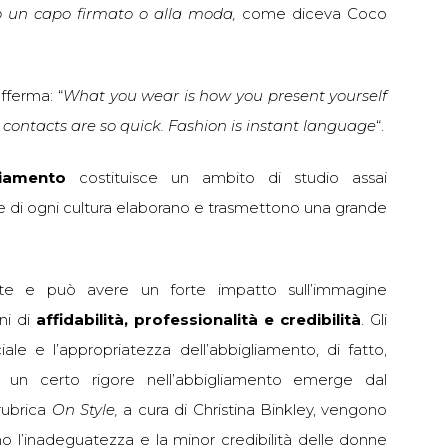
do un capo firmato o alla moda
,
come diceva Coco
fferma: “
What you wear is how you present yourself
contacts are so quick. Fashion is instant language
“.
gliamento
costituisce un ambito di studio assai
 di ogni cultura elaborano e trasmettono una grande
e e può avere un forte impatto sull’immagine
ini di
affidabilità, professionalità e credibilità
. Gli
iale e l’appropriatezza dell’abbigliamento, di fatto,
i un certo rigore nell’abbigliamento emerge dal
rubrica
On Style,
a cura di Christina Binkley, vengono
o l’inadeguatezza e la minor credibilità delle donne