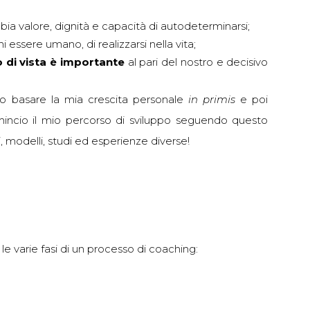
ia valore, dignità e capacità di autodeterminarsi;
i essere umano, di realizzarsi nella vita;
 di vista è importante
al pari del nostro e decisivo
ro basare la mia crescita personale
in primis
e poi
mincio il mio percorso di sviluppo seguendo questo
modelli, studi ed esperienze diverse!
–
le varie fasi di un processo di coaching: