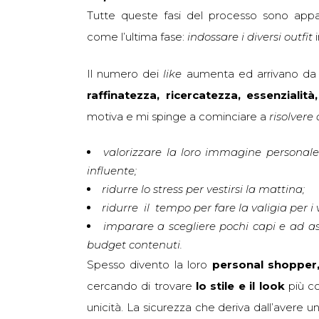
Tutte queste fasi del processo sono appassi
come l’ultima fase:
indossare i diversi outfit
i
Il numero dei
like
aumenta ed arrivano da 
raffinatezza, ricercatezza, essenzialit
motiva e mi spinge a cominciare a
risolvere 
valorizzare la loro immagine personale 
influente;
ridurre lo stress per vestirsi la mattina;
ridurre il tempo per fare la valigia per i
imparare a scegliere pochi capi e ad ass
budget contenuti.
Spesso divento la loro
personal shopper
cercando di trovare
lo stile e il look
più co
unicità. La sicurezza che deriva dall’avere u