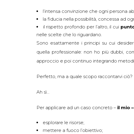
l’intensa convinzione che ogni persona abb
la fiducia nella possibilità, concessa ad ogn
il rispetto profondo per l’altro, il cui
punto
nelle scelte che lo riguardano.
Sono esattamente i principi su cui deside
quella professionale: non ho più dubbi, co
approccio e poi continuo integrando metodi, 
Perfetto, ma a quale scopo raccontarvi ciò?
Ah sì…
Per applicare ad un caso concreto –
il mio 
esplorare le risorse;
mettere a fuoco l’obiettivo;