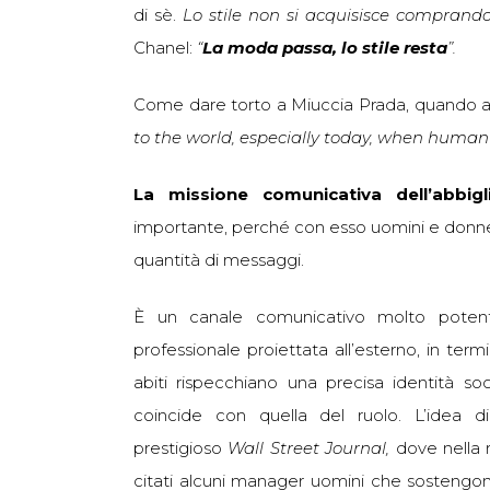
di sè.
Lo stile non si acquisisce compran
Chanel:
“
La moda passa, lo stile resta
”.
Come dare torto a Miuccia Prada, quando a
to the world, especially today, when human 
La missione comunicativa dell’abbi
importante, perché con esso uomini e donne
quantità di messaggi.
È un canale comunicativo molto potent
professionale proiettata all’esterno, in term
abiti rispecchiano una precisa identità soc
coincide con quella del ruolo. L’idea d
prestigioso
Wall Street Journal
,
dove nella 
citati alcuni manager uomini che sostengon