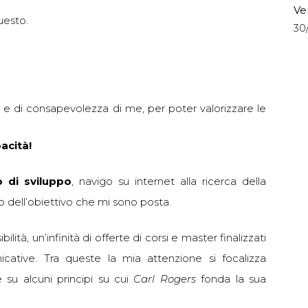
Ve
uesto.
30
e e di consapevolezza di me, per poter valorizzare le
acità!
o di sviluppo
, navigo su internet alla ricerca della
 dell’obiettivo che mi sono posta.
lità, un’infinità di offerte di corsi e master finalizzati
icative. Tra queste la mia attenzione si focalizza
 su alcuni principi su cui
Carl Rogers
fonda la sua