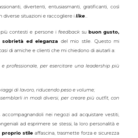
onanti, divertenti, entusiasmanti, gratificanti, così
n diverse situazioni e raccogliere i
like
…
più contesti e persone i
feedback
su
buon gusto,
à, sobrietà ed eleganza
del mio stile. Questo mi
casi
di amiche e clienti che mi chiedono di aiutarli a:
e professionale, per esercitare una leadership più
 viaggi di lavoro, riducendo peso e volume;
emblarli in modi diversi, per creare più outfit, con
,
accompagnandoli nei negozi ad acquistare vestiti,
ngeniali ad esprimere se stessi, la loro personalità e
n
proprio stile
affascina, trasmette forza e sicurezza