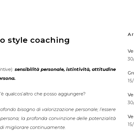
Ar
o style coaching
Ve
30
intive):
sensibilità personale, istintività, attitudine
Gr
ersona.
15
c’è qualcos’altro che posso aggiungere?
Ve
30
rofondo bisogno di valorizzazione personale; l’essere
Ve
a persona; la profonda convinzione delle potenzialità
15
tà di migliorare continuamente.