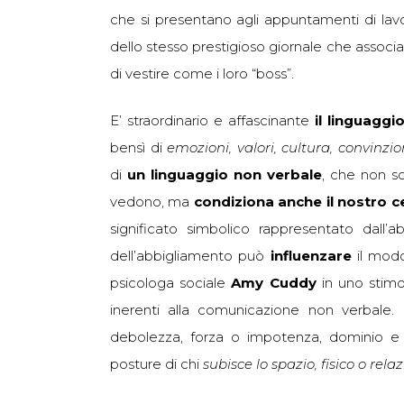
che si presentano agli appuntamenti di lav
dello stesso prestigioso giornale che associa 
di vestire come i loro “boss”.
E’ straordinario e affascinante
il linguaggi
bensì di
emozioni, valori, cultura, convinzio
di
un linguaggio non verbale
, che non s
vedono, ma
condiziona anche il nostro c
significato simbolico rappresentato dall’
dell’abbigliamento può
influenzare
il mod
psicologa sociale
Amy Cuddy
in uno stimol
inerenti alla comunicazione non verbale
debolezza, forza o impotenza, dominio e p
posture di chi
subisce lo spazio, fisico o relaz