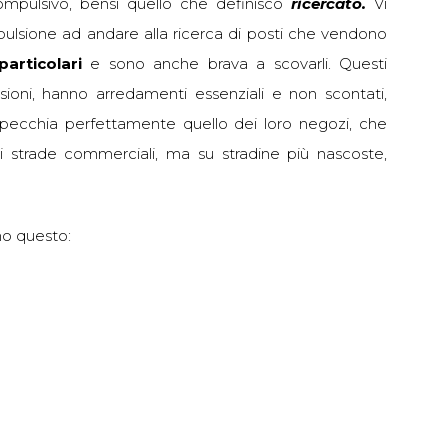
mpulsivo, bensì quello che definisco
ricercato.
Vi
 pulsione ad andare alla ricerca di posti che vendono
particolari
e sono anche brava a scovarli. Questi
ioni, hanno arredamenti essenziali e non scontati,
ispecchia perfettamente quello dei loro negozi, che
 strade commerciali, ma su stradine più nascoste,
no questo: