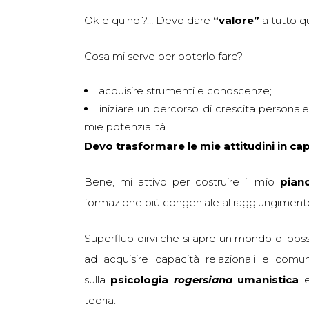
Ok e quindi?… Devo dare
“
valore
”
a tutto q
Cosa mi serve per poterlo fare?
acquisire strumenti e conoscenze;
iniziare un percorso di crescita personal
mie potenzialità.
Devo trasformare le mie attitudini in cap
Bene, mi attivo per costruire il mio
pian
formazione più congeniale al raggiungimento
Superfluo dirvi che si apre un mondo di possibi
ad acquisire capacità relazionali e comun
sulla
psicologia
rogersiana
umanistica
e
teoria: