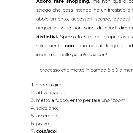
Adoro fare shopping,
ma non quello co
spiego che cosa intendo: ho un irresistibile
abbigliamento, accessori, scarpe, oggetti
negozi di solito non sono di grandi dimens
distintivi.
Spesso lo stile dei proprietari r
solitamente
non
sono ubicati lungo grandi
insomma… delle
piccole chicche!
Il processo che metto in campo è più o me
vado in giro;
attivo il radar;
metto a fuoco, entro per fare uno “zoom”;
seleziono;
assemblo;
provo…
colpisco
!