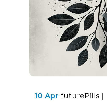
10 Apr
futurePills |