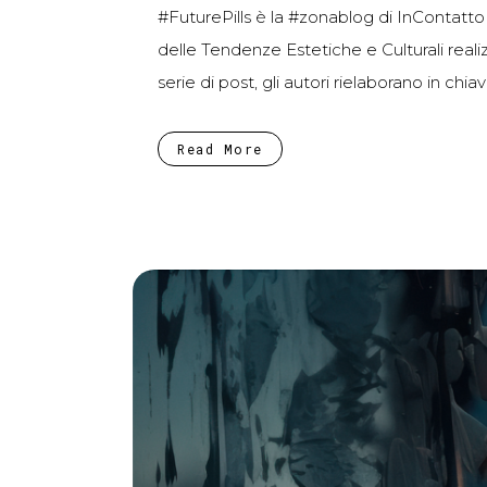
#FuturePills è la #zonablog di InContatto d
delle Tendenze Estetiche e Culturali real
serie di post, gli autori rielaborano in chia
Read More